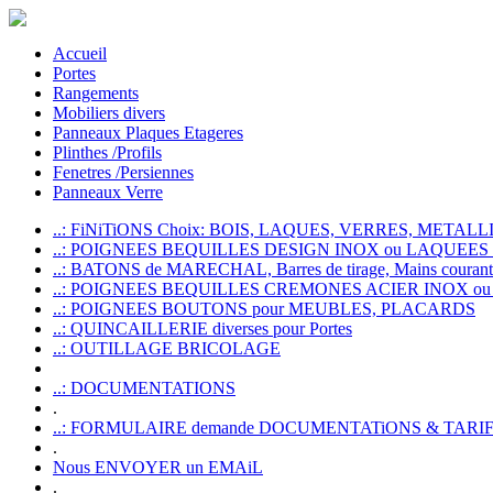
Accueil
Portes
Rangements
Mobiliers divers
Panneaux Plaques Etageres
Plinthes /Profils
Fenetres /Persiennes
Panneaux Verre
..: FiNiTiONS Choix: BOIS, LAQUES, VERRES, METALLI
..: POIGNEES BEQUILLES DESIGN INOX ou LAQUEE
..: BATONS de MARECHAL, Barres de tirage, Mains courante
..: POIGNEES BEQUILLES CREMONES ACIER INOX ou
..: POIGNEES BOUTONS pour MEUBLES, PLACARDS
..: QUINCAILLERIE diverses pour Portes
..: OUTILLAGE BRICOLAGE
..: DOCUMENTATIONS
.
..: FORMULAIRE demande DOCUMENTATiONS & TARI
.
Nous ENVOYER un EMAiL
.