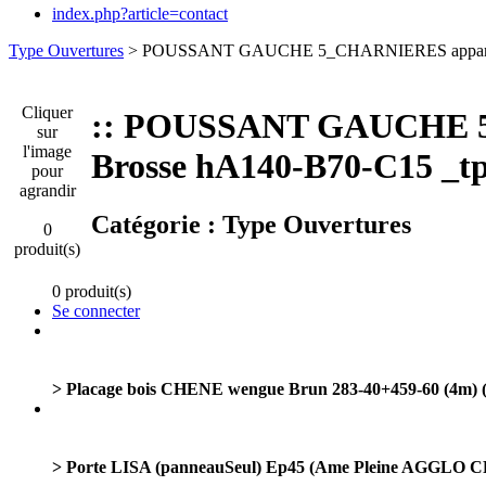
index.php?article=contact
Type Ouvertures
> POUSSANT GAUCHE 5_CHARNIERES apparent
Cliquer
:: POUSSANT GAUCHE 5
sur
l'image
Brosse hA140-B70-C15 _t
pour
agrandir
Catégorie :
Type Ouvertures
0
produit(s)
0 produit(s)
Se connecter
> Placage bois CHENE wengue Brun 283-40+459-60 (4m) 
> Porte LISA (panneauSeul) Ep45 (Ame Pleine AGGLO C