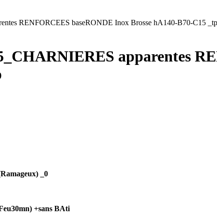
es RENFORCEES baseRONDE Inox Brosse hA140-B70-C15 _t
_CHARNIERES apparentes R
p
(Ramageux) _0
Feu30mn) +sans BAti