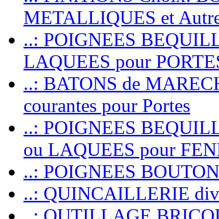
METALLIQUES et Autr
..: POIGNEES BEQUIL
LAQUEES pour PORT
..: BATONS de MARECHAL
courantes pour Portes
..: POIGNEES BEQUI
ou LAQUEES pour FE
..: POIGNEES BOUTO
..: QUINCAILLERIE dive
..: OUTILLAGE BRIC