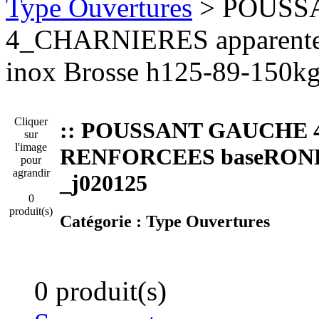
Type Ouvertures
> POUSS
4_CHARNIERES apparen
inox Brosse h125-89-150k
Cliquer
:: POUSSANT GAUCHE 4
sur
l'image
RENFORCEES baseRONDE 
pour
agrandir
_j020125
0
produit(s)
Catégorie :
Type Ouvertures
0 produit(s)