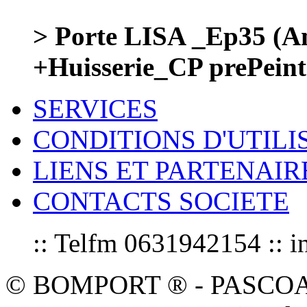
> Porte LISA _Ep35 (Am
+Huisserie_CP prePeint
SERVICES
CONDITIONS D'UTILI
LIENS ET PARTENAIR
CONTACTS SOCIETE
:: Telfm 0631942154 :
© BOMPORT ® - PASCOAL sa