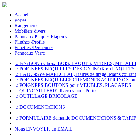
Accueil
Portes
Rangements
Mobiliers divers
Panneaux Plaques Etageres
Plinthes /Profils
Fenetres /Persiennes
Panneaux Verre
..: FiNiTiONS Choix: BOIS, LAQUES, VERRES, METALLI
..: POIGNEES BEQUILLES DESIGN INOX ou LAQUEE
..: BATONS de MARECHAL, Barres de tirage, Mains courante
..: POIGNEES BEQUILLES CREMONES ACIER INOX ou
..: POIGNEES BOUTONS pour MEUBLES, PLACARDS
..: QUINCAILLERIE diverses pour Portes
..: OUTILLAGE BRICOLAGE
..: DOCUMENTATIONS
.
..: FORMULAIRE demande DOCUMENTATiONS & TARI
.
Nous ENVOYER un EMAiL
.