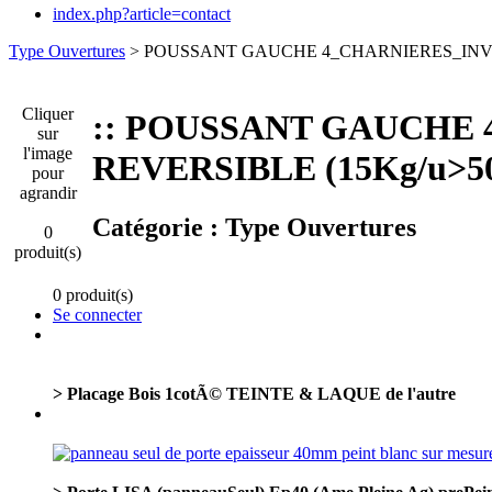
index.php?article=contact
Type Ouvertures
> POUSSANT GAUCHE 4_CHARNIERES_INVISIB
Cliquer
:: POUSSANT GAUCHE 4
sur
l'image
REVERSIBLE (15Kg/u>50
pour
agrandir
Catégorie :
Type Ouvertures
0
produit(s)
0 produit(s)
Se connecter
> Placage Bois 1cotÃ© TEINTE & LAQUE de l'autre