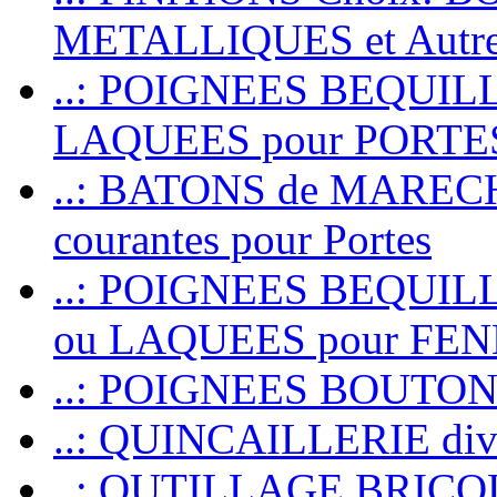
METALLIQUES et Autr
..: POIGNEES BEQUIL
LAQUEES pour PORT
..: BATONS de MARECHAL
courantes pour Portes
..: POIGNEES BEQUI
ou LAQUEES pour FE
..: POIGNEES BOUTO
..: QUINCAILLERIE dive
..: OUTILLAGE BRIC