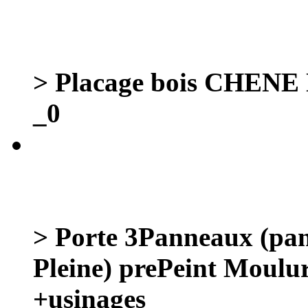
> Placage bois CHENE
_0
> Porte 3Panneaux (p
Pleine) prePeint Moulur
+usinages