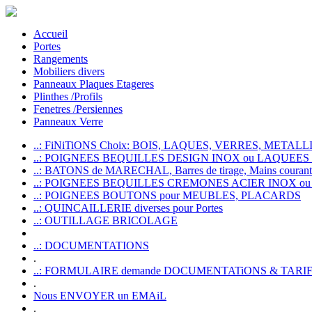
Accueil
Portes
Rangements
Mobiliers divers
Panneaux Plaques Etageres
Plinthes /Profils
Fenetres /Persiennes
Panneaux Verre
..: FiNiTiONS Choix: BOIS, LAQUES, VERRES, METALLI
..: POIGNEES BEQUILLES DESIGN INOX ou LAQUEE
..: BATONS de MARECHAL, Barres de tirage, Mains courante
..: POIGNEES BEQUILLES CREMONES ACIER INOX ou
..: POIGNEES BOUTONS pour MEUBLES, PLACARDS
..: QUINCAILLERIE diverses pour Portes
..: OUTILLAGE BRICOLAGE
..: DOCUMENTATIONS
.
..: FORMULAIRE demande DOCUMENTATiONS & TARI
.
Nous ENVOYER un EMAiL
.