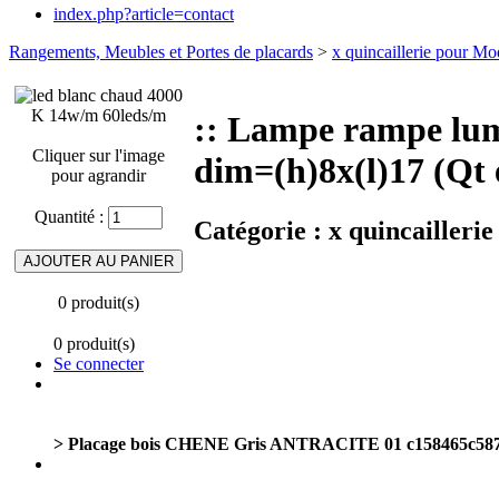
index.php?article=contact
Rangements, Meubles et Portes de placards
>
x quincaillerie pour M
:: Lampe rampe lu
Cliquer sur l'image
dim=(h)8x(l)17 (Qt
pour agrandir
Quantité :
Catégorie :
x quincailler
0 produit(s)
0 produit(s)
Se connecter
> Placage bois CHENE Gris ANTRACITE 01 c158465c587