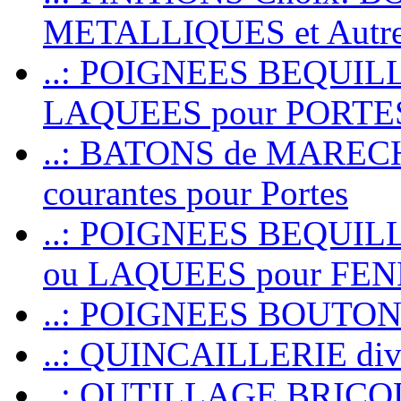
METALLIQUES et Autr
..: POIGNEES BEQUIL
LAQUEES pour PORT
..: BATONS de MARECHAL
courantes pour Portes
..: POIGNEES BEQUI
ou LAQUEES pour FE
..: POIGNEES BOUTO
..: QUINCAILLERIE dive
..: OUTILLAGE BRIC