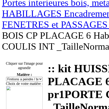
Portes interieures bois, met
HABILLAGES Encadrement
FENETRES et PASSAGES c
BOIS CP PLACAGE 6 Habil
COULIS INT _TailleNor
Cliquer sur l'image pour
:: kit HUI
agrandir
Matière :
PLACAGE 6 H
Choix de votre matière :
pr1PORTE 
_TailleNor