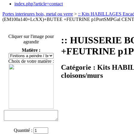
index.php?article=contact
Portes interieures bois, metal ou verre
>
:: Kits HABILLAGES Encad
(EM100a140+LcXX)+BUTEE +FEUTRINE p1PortSMPGal CEN
Cliquer sur l'image pour
:: HUISSERIE B
agrandir
+FEUTRINE p1P
Matière :
Choix de votre matière :
Catégorie :
Kits HABI
cloisons/murs
Quantité :