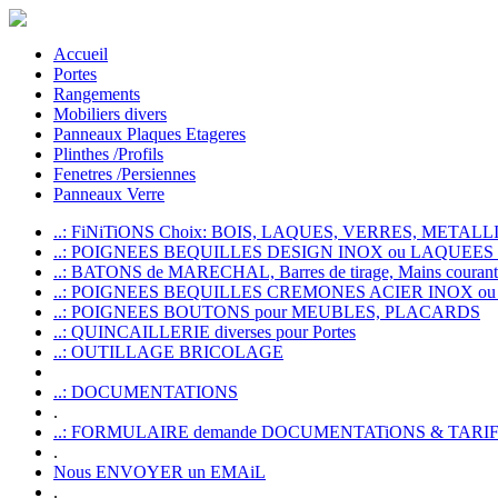
Accueil
Portes
Rangements
Mobiliers divers
Panneaux Plaques Etageres
Plinthes /Profils
Fenetres /Persiennes
Panneaux Verre
..: FiNiTiONS Choix: BOIS, LAQUES, VERRES, METALLI
..: POIGNEES BEQUILLES DESIGN INOX ou LAQUEE
..: BATONS de MARECHAL, Barres de tirage, Mains courante
..: POIGNEES BEQUILLES CREMONES ACIER INOX ou
..: POIGNEES BOUTONS pour MEUBLES, PLACARDS
..: QUINCAILLERIE diverses pour Portes
..: OUTILLAGE BRICOLAGE
..: DOCUMENTATIONS
.
..: FORMULAIRE demande DOCUMENTATiONS & TARI
.
Nous ENVOYER un EMAiL
.