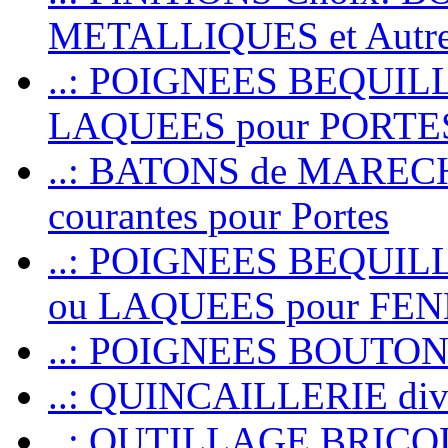
METALLIQUES et Autr
..: POIGNEES BEQUIL
LAQUEES pour PORT
..: BATONS de MARECHAL
courantes pour Portes
..: POIGNEES BEQUI
ou LAQUEES pour FE
..: POIGNEES BOUTO
..: QUINCAILLERIE dive
..: OUTILLAGE BRIC