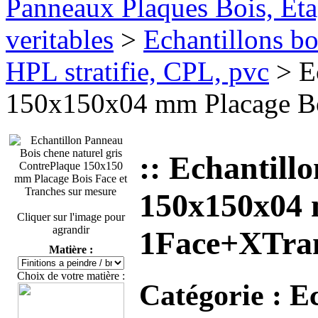
Panneaux Plaques Bois, Eta
veritables
>
Echantillons boi
HPL stratifie, CPL, pvc
> Ec
150x150x04 mm Placage Bo
:: Echantill
150x150x04 
Cliquer sur l'image pour
agrandir
1Face+XTran
Matière :
Choix de votre matière :
Catégorie :
Ec