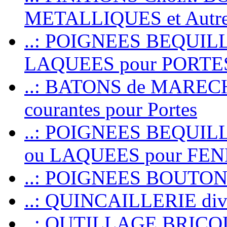
METALLIQUES et Autr
..: POIGNEES BEQUIL
LAQUEES pour PORT
..: BATONS de MARECHAL
courantes pour Portes
..: POIGNEES BEQUI
ou LAQUEES pour FE
..: POIGNEES BOUTO
..: QUINCAILLERIE dive
..: OUTILLAGE BRIC