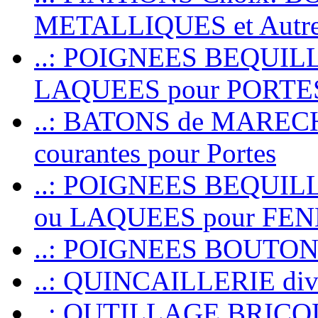
METALLIQUES et Autr
..: POIGNEES BEQUIL
LAQUEES pour PORT
..: BATONS de MARECHAL
courantes pour Portes
..: POIGNEES BEQUI
ou LAQUEES pour FE
..: POIGNEES BOUTO
..: QUINCAILLERIE dive
..: OUTILLAGE BRIC