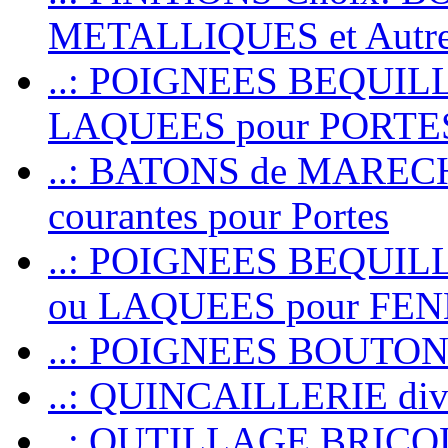
METALLIQUES et Autr
..: POIGNEES BEQUIL
LAQUEES pour PORT
..: BATONS de MARECHAL
courantes pour Portes
..: POIGNEES BEQUI
ou LAQUEES pour FE
..: POIGNEES BOUTO
..: QUINCAILLERIE dive
..: OUTILLAGE BRIC