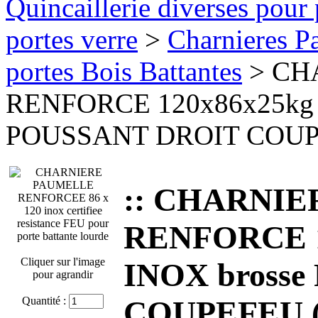
Quincaillerie diverses pour 
portes verre
>
Charnieres Pa
portes Bois Battantes
> CH
RENFORCE 120x86x25kg 
POUSSANT DROIT COUPEF
:: CHARNI
RENFORCE 1
Cliquer sur l'image
INOX bross
pour agrandir
Quantité :
COUPEFEU (u