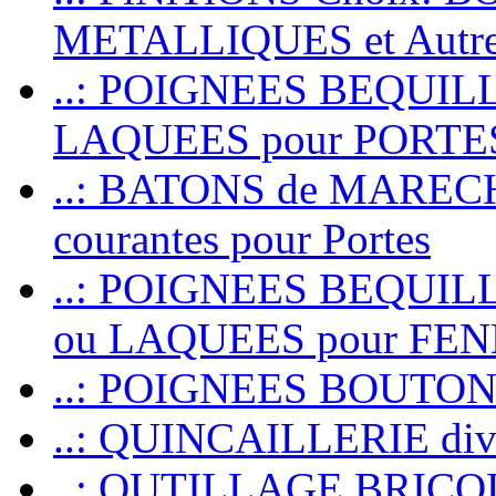
METALLIQUES et Autr
..: POIGNEES BEQUIL
LAQUEES pour PORT
..: BATONS de MARECHAL
courantes pour Portes
..: POIGNEES BEQUI
ou LAQUEES pour FE
..: POIGNEES BOUTO
..: QUINCAILLERIE dive
..: OUTILLAGE BRIC