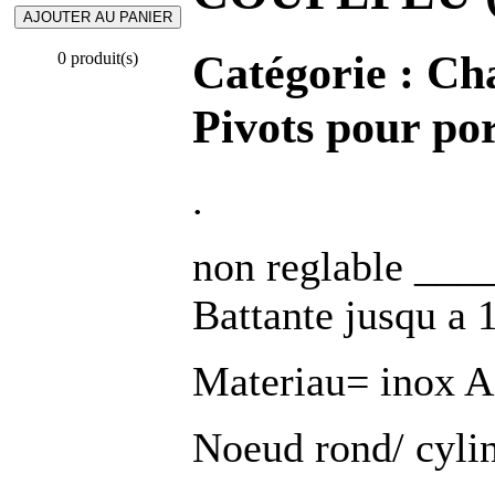
Catégorie :
Cha
0 produit(s)
Pivots pour por
.
non reglable ___
Battante jusqu a
Materiau= inox A
Noeud rond/ cyli