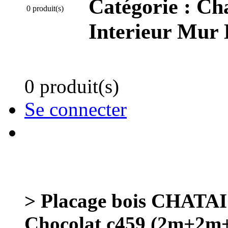
Catégorie :
Cha
0 produit(s)
Interieur Mur 
0 produit(s)
Se connecter
> Placage bois CHAT
Chocolat c459 (2m+2m