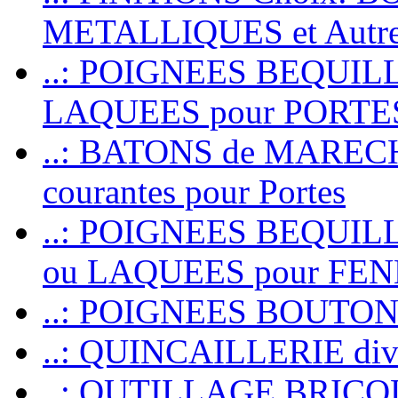
METALLIQUES et Autr
..: POIGNEES BEQUIL
LAQUEES pour PORT
..: BATONS de MARECHAL
courantes pour Portes
..: POIGNEES BEQUI
ou LAQUEES pour FE
..: POIGNEES BOUTO
..: QUINCAILLERIE dive
..: OUTILLAGE BRIC