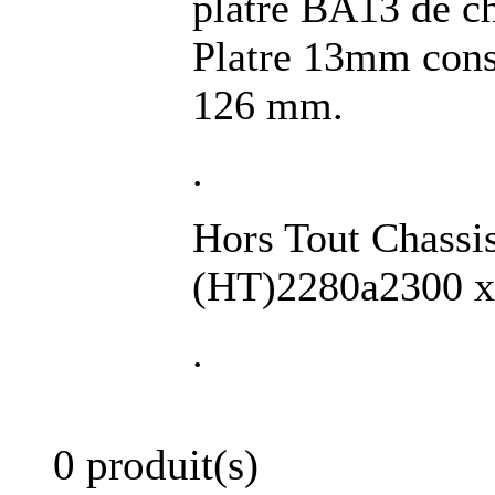
platre BA13 de c
Platre 13mm cons
126 mm.
.
Hors Tout Chassi
(HT)2280a2300 
.
0 produit(s)