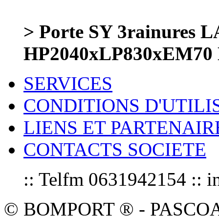
> Porte SY 3rainure
HP2040xLP830xEM70
SERVICES
CONDITIONS D'UTILI
LIENS ET PARTENAIR
CONTACTS SOCIETE
:: Telfm 0631942154 :
© BOMPORT ® - PASCOAL sa