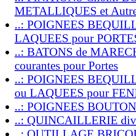
METALLIQUES et Autr
..: POIGNEES BEQUIL
LAQUEES pour PORT
..: BATONS de MARECHAL
courantes pour Portes
..: POIGNEES BEQUI
ou LAQUEES pour FE
..: POIGNEES BOUTO
..: QUINCAILLERIE dive
..: OUTILLAGE BRIC