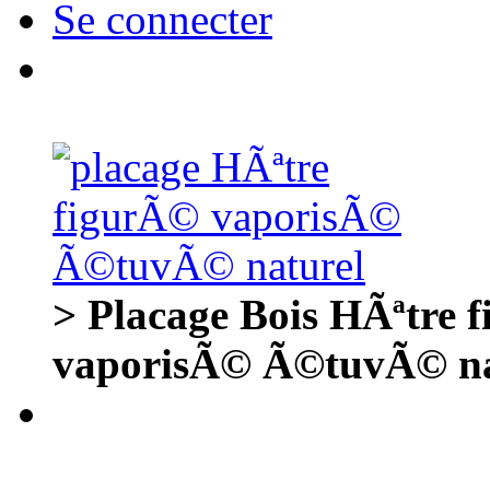
Se connecter
> Placage Bois HÃªtre
vaporisÃ© Ã©tuvÃ© na