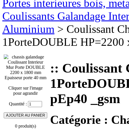
Portes interieures bois, met
Coulissants Galandage Inter
Aluminium
> Coulissant Ch
1PorteDOUBLE HP=2200 x
:: Coulissant
1PorteDOUBL
Cliquer sur l'image
pour agrandir
pEp40 _gsm
Quantité :
Catégorie :
Cha
0 produit(s)