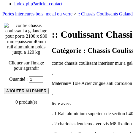
index.php?article=contact
Portes interieures bois, metal ou verre
>
:: Chassis Coulissants Galan
:: Coulissant Chas
Catégorie :
Chassis Coulis
Cliquer sur l'image
contre chassis coulissant interieur mur a
pour agrandir
.
Quantité :
Materiau= Tole Acier zingue anti corrosion
.
0 produit(s)
livre avec:
- 1 Rail aluminium superieur de section h4
- 2 chariots silencieux avec vis M8 fixation