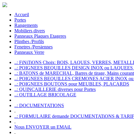
Accueil
Portes
Rangements
Mobiliers divers
Panneaux Plaques Etageres
Plinthes /Profils
Fenetres /Persiennes
Panneaux Verre
..: FiNiTiONS Choix: BOIS, LAQUES, VERRES, METALLI
..: POIGNEES BEQUILLES DESIGN INOX ou LAQUEE
..: BATONS de MARECHAL, Barres de tirage, Mains courante
..: POIGNEES BEQUILLES CREMONES ACIER INOX ou
..: POIGNEES BOUTONS pour MEUBLES, PLACARDS
..: QUINCAILLERIE diverses pour Portes
..: OUTILLAGE BRICOLAGE
..: DOCUMENTATIONS
.
..: FORMULAIRE demande DOCUMENTATiONS & TARI
.
Nous ENVOYER un EMAiL
.