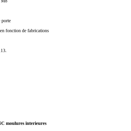
is M8
e porte
 en fonction de fabrications
A13.
C moulures interieures