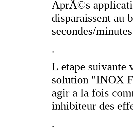
AprÃ©s applicatio
disparaissent au 
secondes/minutes
.
L etape suivante v
solution "INOX F
agir a la fois co
inhibiteur des eff
.