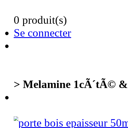
0 produit(s)
Se connecter
> Melamine 1cÃ´tÃ© & P