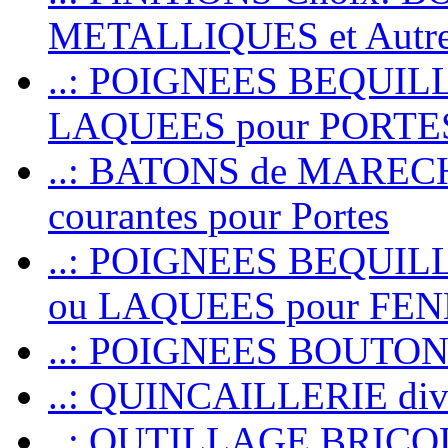
METALLIQUES et Autr
..: POIGNEES BEQUIL
LAQUEES pour PORT
..: BATONS de MARECHAL
courantes pour Portes
..: POIGNEES BEQUI
ou LAQUEES pour FE
..: POIGNEES BOUTO
..: QUINCAILLERIE dive
..: OUTILLAGE BRIC