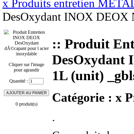
x Produits entretien META
DesOxydant INOX DEOX Nit
:: Produit En
DesOxydant 
Cliquer sur l'image
pour agrandir
1L (unit) _gbl
Quantité :
Catégorie :
x P
0 produit(s)
.