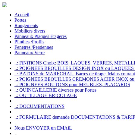
Accueil
Portes
Rangements
Mobiliers divers
Panneaux Plaques Etageres
Plinthes /Profils
Fenetres /Persiennes
Panneaux Verre
..: FiNiTiONS Choix: BOIS, LAQUES, VERRES, METALLI
..: POIGNEES BEQUILLES DESIGN INOX ou LAQUEE
..: BATONS de MARECHAL, Barres de tirage, Mains courante
..: POIGNEES BEQUILLES CREMONES ACIER INOX ou
..: POIGNEES BOUTONS pour MEUBLES, PLACARDS
..: QUINCAILLERIE diverses pour Portes
..: OUTILLAGE BRICOLAGE
..: DOCUMENTATIONS
.
..: FORMULAIRE demande DOCUMENTATiONS & TARI
.
Nous ENVOYER un EMAiL
.