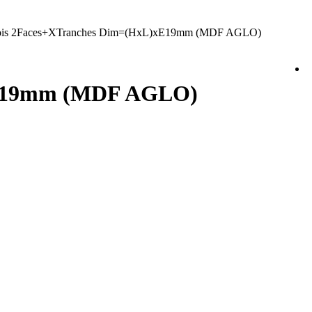
ois 2Faces+XTranches Dim=(HxL)xE19mm (MDF AGLO)
)xE19mm (MDF AGLO)