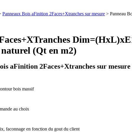
>
Panneaux Bois aFinition 2Faces+Xtranches sur mesure
> Panneau B
s 2Faces+XTranches Dim=(HxL
turel (Qt en m2)
is aFinition 2Faces+Xtranches sur mesure
ntour bois massif
emande au choix
ix, faconnage en fonction du gout du client