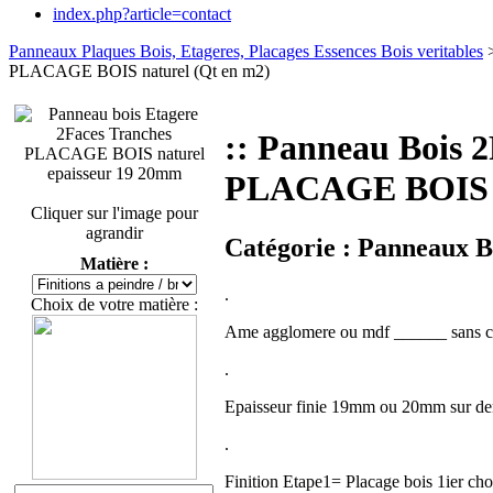
index.php?article=contact
Panneaux Plaques Bois, Etageres, Placages Essences Bois veritables
PLACAGE BOIS naturel (Qt en m2)
:: Panneau Boi
PLACAGE BOIS na
Cliquer sur l'image pour
agrandir
Catégorie :
Panneaux Bo
Matière :
.
Choix de votre matière :
Ame agglomere ou mdf ______ sans co
.
Epaisseur finie 19mm ou 20mm sur d
.
Finition Etape1= Placage bois 1ier cho