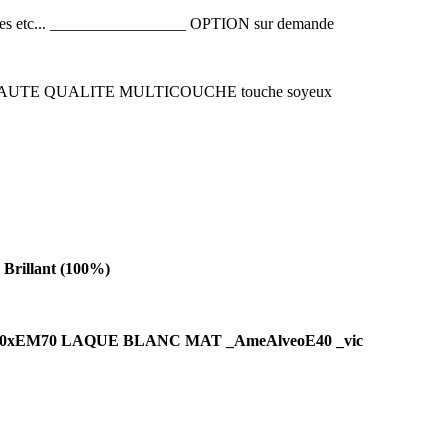
blages etc... _________________ OPTION sur demande
IS HAUTE QUALITE MULTICOUCHE touche soyeux
Brillant (100%)
P830xEM70 LAQUE BLANC MAT _AmeAlveoE40 _vic