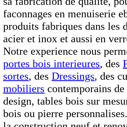
sa fabrication de qualite, po
faconnages en menuiserie eben
produits fabriques dans les 
acier et inox et aussi en verr
Notre experience nous perm
portes bois
interieures
, des
sortes
, des
Dressings
, des c
mobiliers
contemporains de q
design, tables bois sur mesur
bois ou pierre personnalises.
la construction neuf et reno