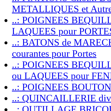
METALLIQUES et Autr
..: POIGNEES BEQUIL
LAQUEES pour PORT
..: BATONS de MARECHAL
courantes pour Portes
..: POIGNEES BEQUI
ou LAQUEES pour FE
..: POIGNEES BOUTO
..: QUINCAILLERIE dive
..: OUTILLAGE BRIC