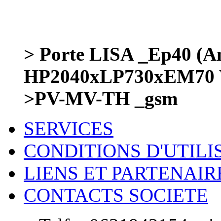
> Porte LISA _Ep40 (A
HP2040xLP730xEM70 V
>PV-MV-TH _gsm
SERVICES
CONDITIONS D'UTILI
LIENS ET PARTENAIR
CONTACTS SOCIETE