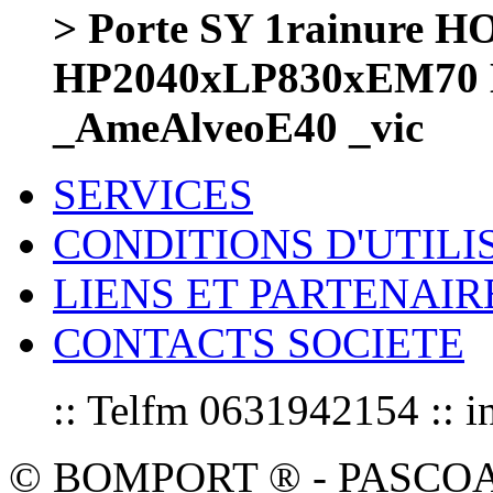
> Porte SY 1rainure
HP2040xLP830xEM7
_AmeAlveoE40 _vic
SERVICES
CONDITIONS D'UTILI
LIENS ET PARTENAIR
CONTACTS SOCIETE
:: Telfm 0631942154 :
© BOMPORT ® - PASCOAL sa