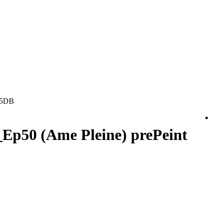
35DB
Ep50 (Ame Pleine) prePeint