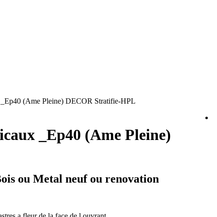
x _Ep40 (Ame Pleine) DECOR Stratifie-HPL
ticaux _Ep40 (Ame Pleine)
Bois ou Metal neuf ou renovation
tres a fleur de la face de l ouvrant