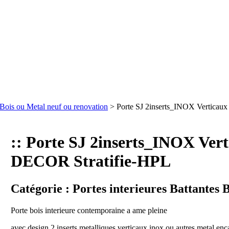
s Bois ou Metal neuf ou renovation
> Porte SJ 2inserts_INOX Verticau
:: Porte SJ 2inserts_INOX Ver
DECOR Stratifie-HPL
Catégorie :
Portes interieures Battantes 
Porte bois interieure contemporaine a ame pleine
avec design 2 inserts metalliques verticaux inox ou autres metal encas